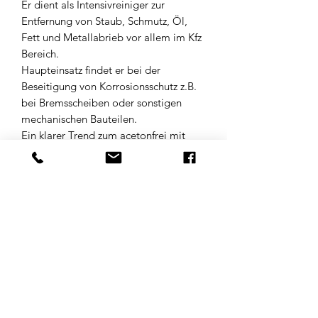
Er dient als Intensivreiniger zur
Entfernung von Staub, Schmutz, Öl,
Fett und Metallabrieb vor allem im Kfz
Bereich.
Haupteinsatz findet er bei der
Beseitigung von Korrosionsschutz z.B.
bei Bremsscheiben oder sonstigen
mechanischen Bauteilen.
Ein klarer Trend zum acetonfrei mit
weiterhin hervorragenden
Arbeitsergebnis in der Anwendung
wird ihnen durch dieses Produkt
geboten.
Ideal auch zur Teilereinigung z.B.
Motorenteile Auch erhältlich mit
Aceton auf Anfrage.
Grundpreis 4,17 €/Liter