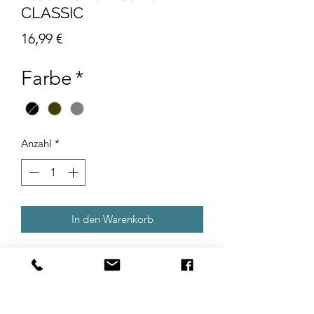
CLASSIC
Preis
16,99 €
Farbe
*
Anzahl
*
In den Warenkorb
Die coole BlechfrOi!nd Beanie mit
gesticktem Logo ist ein echter
Allrounder, der sich zu den
unterschiedlichsten Looks kombinieren