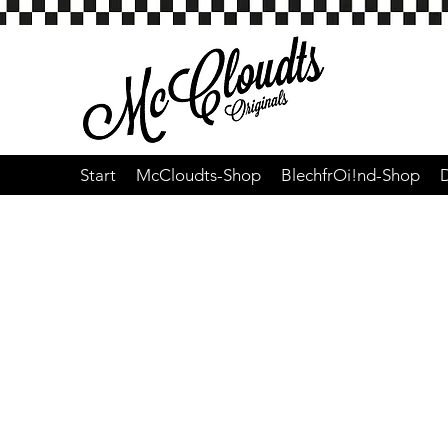
Start
McCloudts-Shop
BlechfrOi!nd-Shop