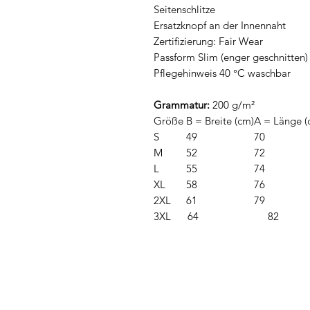
Seitenschlitze
Ersatzknopf an der Innennaht
Zertifizierung: Fair Wear
Passform Slim (enger geschnitten)
Pflegehinweis 40 °C waschbar
Grammatur:
200 g/m²
Größe
B = Breite (cm)
A = Länge 
S
49
70
M
52
72
L
55
74
XL
58
76
2XL
61
79
3XL
64