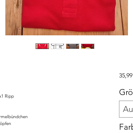
35,99
Gr
x1 Ripp
Au
 Ärmelbündchen
nöpfen
Far