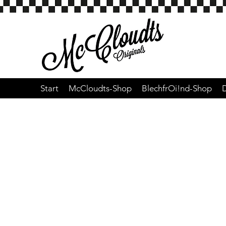
Start
McCloudts-Shop
BlechfrOi!nd-Shop