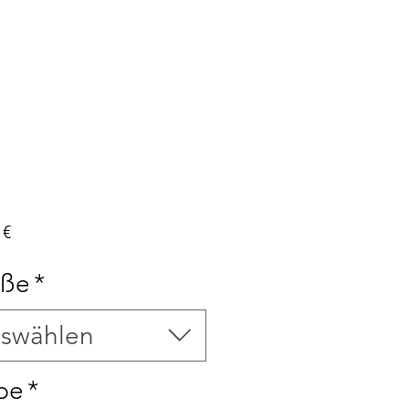
Preis
 €
öße
*
swählen
be
*