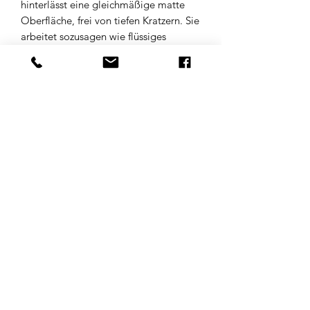
hinterlässt eine gleichmäßige matte
Oberfläche, frei von tiefen Kratzern. Sie
arbeitet sozusagen wie flüssiges
Schleifpapier.
Entfernt Wachs und Silikon chemisch
und mechanisch. Kann trocken und
nass mit einem Pad aufgetragen
werden.
Die Mattierungspaste eignet sich auch
zum Entfernen von Spritznebel und
hartnäckiger Verschmutzung.
Für Hand- und Maschinenverarbeitung
geeignet.
Inhalt 150mlPreis / 1l: 63,26€
©2023 by McCloudts Originals