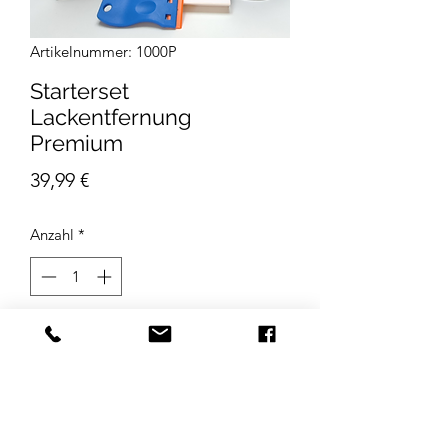
Artikelnummer: 1000P
Starterset
Lackentfernung
Premium
Preis
39,99 €
Anzahl
*
In den Warenkorb
Bestehend aus:
1 x Abbeizer Art.Nr.1001
1 x Abbeizer Soft Art.Nr.1007