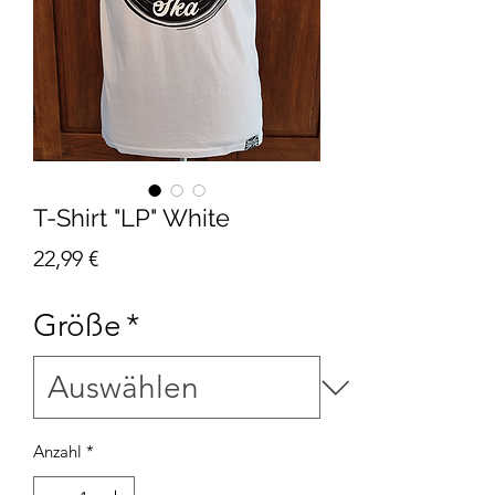
T-Shirt "LP" White
Preis
22,99 €
Größe
*
Anzahl
*