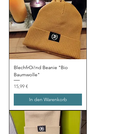
BlechfrOi!nd Beanie "Bio
Baumwolle"
Preis
15,99 €
In den Warenkorb