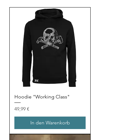
Hoodie "Working Class"
Preis
49,99 €
In den Warenkorb