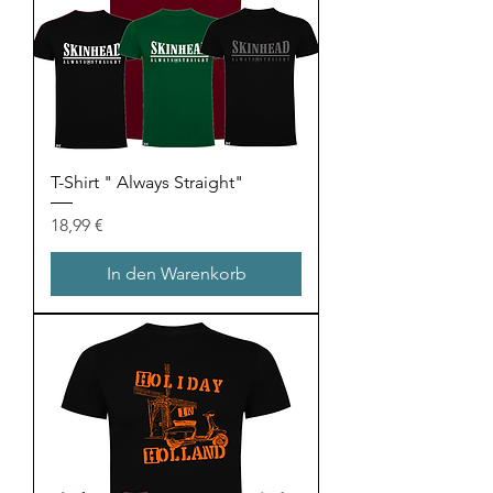
T-Shirt " Always Straight"
Preis
18,99 €
In den Warenkorb