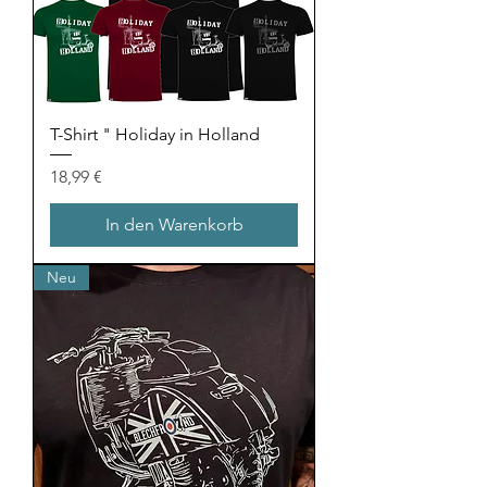
T-Shirt " Holiday in Holland
Preis
18,99 €
In den Warenkorb
Neu