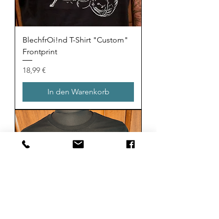
BlechfrOi!nd T-Shirt "Custom"
Frontprint
Preis
18,99 €
In den Warenkorb