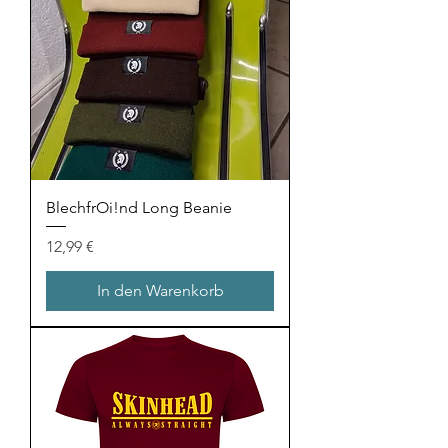
BlechfrOi!nd Long Beanie
Preis
12,99 €
In den Warenkorb